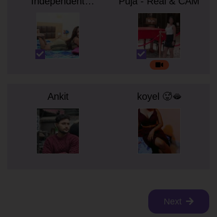
Independent
Puja - Real & CAM
Young College Girl
Ankit
koyel 🥵🫦
Next