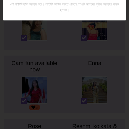
Amrita
Independent
এই সাইটটি কুকি ব্যবহার করে। সাইটটি ব্রাউজ করতে থাকলে, আপনি আমাদের কুকির ব্যবহারে সম্মত
model Ria
হচ্ছেন।
Cam fun available
Enna
now
5
Rose
Reshmi kolkata &