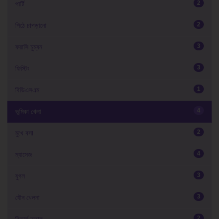
2
পার্টি
2
পিঠে চাপড়ানো
3
ফরাসি চুম্বন
3
ফিস্টিং
1
বিডিএসএম
4
ভূমিকা খেলা
2
মুখে বসা
4
ম্যাসেজ
3
যুগল
3
যৌন খেলনা
2