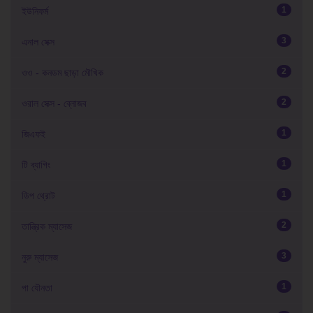
1
ইউনিফর্ম
3
এনাল সেক্স
2
ওও - কনডম ছাড়া মৌখিক
2
ওরাল সেক্স - ব্লোজব
1
জিএফই
1
টি ব্যাগিং
1
ডিপ থ্রোট
2
তান্ত্রিক ম্যাসেজ
3
নুরু ম্যাসেজ
1
পা যৌনতা