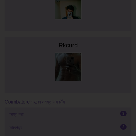
Rkcurd
Coimbatore শহরের সমস্ত এসকর্টস
3
আঙ্গুল করা
2
আধিপত্য