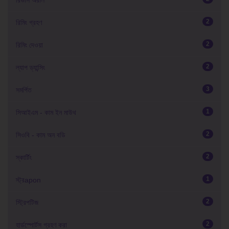
রিভার্স অরাল
2
রিমিং গ্রহণ
2
রিমিং দেওয়া
2
ল্যাপ ড্যান্সিং
3
সমর্পিত
1
সিআইএম - কাম ইন মাউথ
2
সিওবি - কাম অন বডি
2
স্কার্টিং
1
স্ট্রapon
2
স্ট্রিপটিজ
2
হার্ডস্পোর্টস গ্রহণ করা