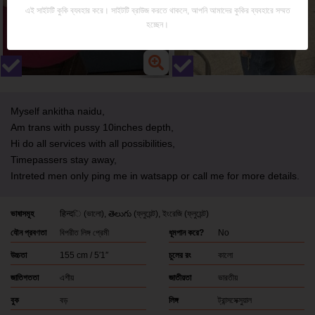
এই সাইটটি কুকি ব্যবহার করে। সাইটটি ব্রাউজ করতে থাকলে, আপনি আমাদের কুকির ব্যবহারে সম্মত
হচ্ছেন।
Myself ankitha naidu,
Am trans with pussy 10inches depth,
Hi do all services with all possibilities,
Timepassers stay away,
Intreted men only ping me in watsapp or call me for more details.
ভাষাসমূহ
हिन्दি
(ভালো)
తెలుగు
(ফ্লুয়েন্ট)
ইংরেজি
(ফ্লুয়েন্ট)
যৌন প্রবণতা
বিপরীত লিঙ্গ প্রেমী
ধূমপান করে?
No
উচ্চতা
155 cm / 5′1″
চুলের রং
কালো
জাতিগততা
এশীয়
জাতীয়তা
ভারতীয়
বুক
বড়
লিঙ্গ
ট্রান্সসেক্সুয়াল