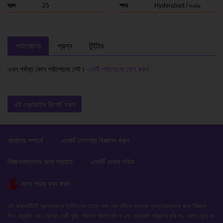
বয়স
25
শহর
Hyderabad /
India
পর্যালোচনা
প্রশ্ন
টুইটার
এখন পর্যন্ত কোন পর্যালোচনা নেই।
একটি পর্যালোচনা যোগ করুন
এই প্রোফাইল রিপোর্ট করুন
আমাদের সম্পর্কে
এসকর্ট সেবাসমূহ বিজ্ঞাপন করুন
বিজ্ঞাপনদাতাদের জন্য সহায়তা
এসকর্ট দেখার গাইড
মানব পাচার বন্ধ করুন
এই ওয়েবসাইটটি প্রাপ্তবয়স্ক ব্যক্তিদের তাদের সময় এবং সঙ্গীকে অন্যান্য প্রাপ্তবয়স্কদের জন্য বিজ্ঞাপন
দিতে অনুমতি দেয়। আমরা একটি বুকিং পরিষেবা প্রদান করি না এবং বৈঠকগুলি পরিকল্পনা করি না। কোনও মূল্য যা