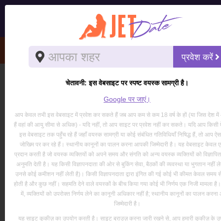
About - JetDate
प्रवेश करें
चेतावनी: इस वेबसाइट पर स्पष्ट वयस्क सामग्री है।
Google पर जाएं।
आप केवल तभी इस वेबसाइट में प्रवेश कर सकते हैं जब आप कम से कम 18 वर्ष के हों (या जिस देश मे
हैं वहां की आयु सीमा से अधिक) - यदि नहीं, तो आप साइट पर प्रवेश नहीं कर सकते। यदि आप किसी ऐ
इस वेबसाइट तक पहुँच रहे हैं जहाँ वयस्क सामग्री या कोई संबंधित गतिविधियाँ निषिद्ध हैं, तो आप ऐ
जोखिम पर कर रहे हैं। स्थानीय कानूनों का पालन करना आपकी जिम्मेदारी है। यह वेबसाइट केवल ए
प्रदान करती है जो वयस्क व्यक्तियों को अपने समय और संगति को अन्य वयस्क व्यक्तियों को विज्ञापि
अनुमति देती है। यह किसी विज्ञापनदाता की ओर से बुकिंग सेवा, बैठकों की व्यवस्था या भुगतान नहीं लेत
उनसे कोई कमीशन नहीं लेती है)। किसी विज्ञापनदाता द्वारा इंगित की गई कोई भी कीमत केवल समय से
होती है और कुछ नहीं। सहमति देने वाले वयस्कों के बीच किया गया कोई भी निर्णय एक निजी मामला है। 
में, व्यक्तियों को उपरोक्त निर्णय लेने का कानूनी अधिकार नहीं है; स्थानीय कानूनों का पालन करन
जिम्मेदारी है।
यह साइट कुकीज़ का उपयोग करती है। साइट ब्राउज़ करना जारी रखने से, आप हमारी कुकीज़ के उ