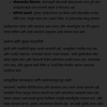
शौचालयातील शिष्टाचार:
पोचण्यापूर्वी कोणत्याही शौचालयाच्या गरजा पूर्ण करा;
अपॉइंटमेंटसाठी जागा ताजगीने सोडणे हे शिष्टाचार आहे.
शेविंगची काळजी:
तुमच्या अपॉइंटमेंटच्या एक दिवस आधी संवेदनशील भागांवर
शेविंग करा, त्यामुळे लहान काप टाळता येतील, जे आरोग्यधोका वाढवू शकतात.
साथीदाराच्या जागेचा आणि आरामाचा आदर करून आणि काळजीपूर्वक भेट घेणे तुम्हाला
चांगले दर्शविते आणि दोन्ही पक्षांसाठी अनुभवाचा आनंद घेण्यास मदत करते.
आरोग्य आणि सुरक्षा सावधगिरी
तुमची आणि एस्कॉर्टची सुरक्षा अत्यंत महत्त्वाची आहे. अनसुरक्षित जवळीक मानू नका,
आणि एस्कॉर्ट सामान्यतः वापरासाठी संरक्षण प्रदान करतात. नेहमी तुमच्यासोबत सील
केलेले कंडोम आणा आणि शिफारसी केलेले आरोग्याच्या प्रथांचे पालन करा. धोकादायक
वर्तन टाळा, आणि तुम्हाला काही विशेष अॅलर्जी किंवा वैद्यकीय समस्या असल्यास
एस्कॉर्टला सांगा.
सांस्कृतिक जागरूकता आणि समस्यांपासून दूर राहणे
भारतामध्ये, स्थानिक रीतिरिवाजांचा आणि कायद्यांचा आदर करणे अत्यंत महत्त्वाचे आहे.
कायदेशीर नियम समजून घेण्यास काळजी घ्या आणि सार्वजनिक स्थळांमध्ये सावध राहा.
संभाव्य अपघात टाळण्यासाठी तुमच्या वैयक्तिक वस्तूंची काळजीपूर्वक व्यवस्था करा, आणि
सर्वात महत्त्वाचे म्हणजे, तुमच्या अंतःकरणावर विश्वास ठेवा: जर काही चुकीचे वाटत असेल