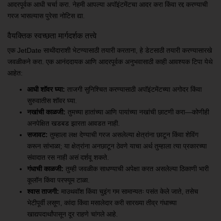
आदरपूर्वक आधी चर्चा करा. नेहमी आपल्या अपॉइंटमेंटचा आदर करा किंवा रद्द करण्याची
गरज भासल्यास पुरेसा नोटिस द्या.
वैयक्तिक स्वच्छता मार्गदर्शक तत्त्वे
एक JetDate साथीदाराशी भेटण्यासाठी तयारी करताना, हे डेटसाठी तयारी करण्यासारखे
जवळीकने करा. एक आनंददायक आणि आदरपूर्वक अनुभवासाठी काही आवश्यक टिपा येथे
आहेत:
आधी शॉवर घ्या:
ताजगी सुनिश्चित करण्यासाठी अपॉइंटमेंटच्या अगोदर किंवा
सुरुवातीस शॉवर घ्या.
नखांची काळजी:
तुमच्या हातांच्या आणि पायांच्या नखांची छाटणी करा—कोणीही
अनपेक्षित खडबड झारता आवडत नाही.
सजावट:
तुम्हाला लक्ष देण्याची गरज असलेल्या क्षेत्रांना छाटून किंवा शेविंग
करून सांभाळा; या क्षेत्रांना अनछाटून ठेवणे याचा अर्थ तुम्हाला त्या प्रकारच्या
संवादात रस नाही असं दर्शवू शकते.
गंधाची काळजी:
तुम्ही जवळीक साधण्याची अपेक्षा करत असलेल्या ठिकाणी भारी
कूलॉन किंवा परफ्यूम टाळा.
श्वास ताजगी:
माउथवॉश किंवा चुइंग गम सामान्यतः पसंत केले जाते, तसेच
भेटीपूर्वी लसूण, कांदा किंवा मसालेदार करी सारख्या तीव्र गंधाच्या
खाद्यपदार्थांपासून दूर राहणे चांगले आहे.