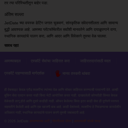
तर त्या परिस्थितीतून बाहेर पडा.
अंतिम सल्ला
JetDate च्या वयस्क डेटिंग जगात चुकवणं, सांस्कृतिक संवेदनशीलता आणि सामान्य
बुद्धी आवश्यक आहे. आमच्या प्लॅटफॉर्मवरील सर्वांशी मानवतेने आणि दयाळूपणाने वागा,
स्थानिक कायद्यांचे पालन करा, आणि आदर आणि विवेकाने तुमचा वेळ घालवा.
सावध रहा!
आमच्याबद्दल
एस्कॉर्ट सेवांचा जाहिरात करा
जाहिरातदारांसाठी मदत
एस्कॉर्ट पाहण्यासाठी मार्गदर्शक
मानव तस्करी थांबवा
ही वेबसाइट केवळ प्रौढ व्यक्तींना त्यांच्या वेळ आणि सोबत जाहिरात करण्याची परवानगी देते. आम्ही
बुकिंग सेवा प्रदान करत नाही किंवा भेटी आयोजित करत नाही. दाखवलेली कोणतीही किंमत केवळ
वेळेसाठी लागू होते आणि दुसरे काहीही नाही. ऑफर केलेल्या किंवा इतर काही सेवा ही पूर्णपणे परस्पर
सहमतीने केलेली आहे आणि एक खाजगी बाब आहे. काही देशांमध्ये, व्यक्तींना हे निवडण्याचा कायदेशीर
अधिकार नाही; स्थानिक कायद्यांचे पालन करणे तुमची जबाबदारी आहे.
© 2026 JetDate
वापरण्याच्या अटी
|
गोपनीयता धोरण
|
आमच्याशी संपर्क साधा