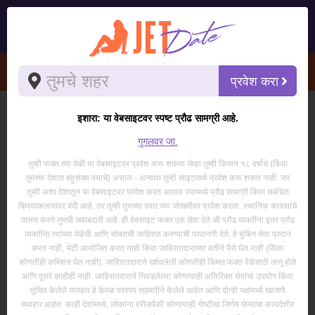
Guide to seeing an escort - JetDate
प्रवेश करा
इशारा: या वेबसाइटवर स्पष्ट प्रौढ सामग्री आहे.
गुगलवर जा.
तुम्ही फक्त त्या वेळी या वेबसाइटवर प्रवेश करू शकता जेव्हा तुम्ही किमान १८ वर्षांचे (किंवा
तुमच्या देशात बहुसंख्य वयाचे) असाल - अन्यथा तुम्ही साइटमध्ये प्रवेश करू शकत नाही. जर
तुम्ही अशा देशातून या वेबसाइटवर प्रवेश करत असाल ज्यामध्ये प्रौढ सामग्री किंवा संबंधित
क्रियाकलापांवर बंदी आहे, तर तुम्ही तुमच्या स्वत:च्या जोखमीवर प्रवेश करता. स्थानिक कायद्यांचे
पालन करणे तुमची जबाबदारी आहे. ही वेबसाइट फक्त एक सेवा देते जी प्रौढ व्यक्तींना इतर प्रौढ
व्यक्तींना त्यांच्या वेळेची आणि सोबतची जाहिरात करण्याची परवानगी देते. हे बुकिंग सेवा प्रदान
करत नाही, भेटी आयोजित करत नाही किंवा जाहिरातदाराच्या वतीने पैसे घेत नाही (किंवा
कोणतीही कमिशन घेत नाही). जाहिरातदाराने दर्शवलेली कोणतीही किंमत फक्त वेळेसाठी लागू होते
आणि दुसरे काहीही नाही. जाहिरातदाराने निवडलेल्या कोणत्याही अतिरिक्त सेवांचा उपयोग किंवा
सूचित केलेले व्यवहार हे केवळ परस्पर सहमतीने केलेले आहेत आणि दोन्ही पक्षांमध्ये खाजगी
शिष्टाचार
व्यवहार आहेत. काही देशांमध्ये, लोकांना वरीलपैकी कोणत्याही गोष्टीचा निर्णय घेण्याचा कायदेशीर