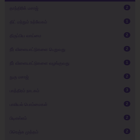
2
தாந்திரிக் மசாஜ்
1
திட் மற்றும் உத்வேகம்
2
திருப்பிய வாய்மை
2
நீர் விளையாட்டுகளை பெறுவது
1
நீர் விளையாட்டுகளை வழங்குவது
2
நுரு மசாஜ்
3
பாத்திரம் நாடகம்
2
பாலியல் பொம்மைகள்
2
பிடிஎஸ்எம்
2
பிரெஞ்சு முத்தம்