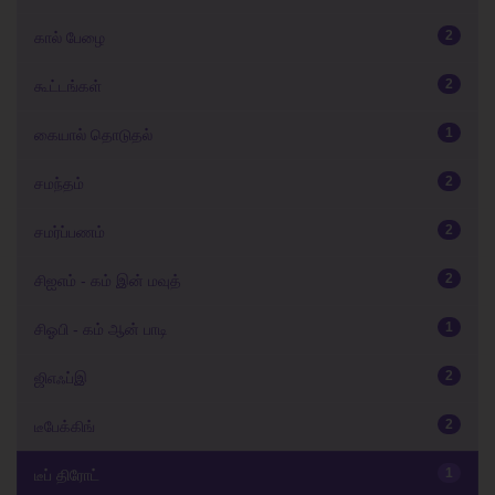
2
கால் பேழை
2
கூட்டங்கள்
1
கையால் தொடுதல்
2
சமந்தம்
2
சமர்ப்பணம்
2
சிஐஎம் - கம் இன் மவுத்
1
சிஓபி - கம் ஆன் பாடி
2
ஜிஎஃப்இ
2
டீபேக்கிங்
1
டீப் திரோட்