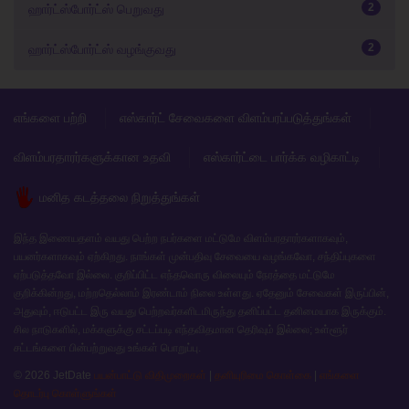
2
ஹார்ட்ஸ்போர்ட்ஸ் பெறுவது
2
ஹார்ட்ஸ்போர்ட்ஸ் வழங்குவது
எங்களை பற்றி
எஸ்கார்ட் சேவைகளை விளம்பரப்படுத்துங்கள்
விளம்பரதாரர்களுக்கான உதவி
எஸ்கார்ட்டை பார்க்க வழிகாட்டி
மனித கடத்தலை நிறுத்துங்கள்
இந்த இணையதளம் வயது பெற்ற நபர்களை மட்டுமே விளம்பரதாரர்களாகவும்,
பயனர்களாகவும் ஏற்கிறது. நாங்கள் முன்பதிவு சேவையை வழங்கவோ, சந்திப்புகளை
ஏற்படுத்தவோ இல்லை. குறிப்பிட்ட எந்தவொரு விலையும் நேரத்தை மட்டுமே
குறிக்கின்றது, மற்றதெல்லாம் இரண்டாம் நிலை உள்ளது. ஏதேனும் சேவைகள் இருப்பின்,
அதுவும், ஈடுபட்ட இரு வயது பெற்றவர்களிடமிருந்து தனிப்பட்ட தனிமையாக இருக்கும்.
சில நாடுகளில், மக்களுக்கு சட்டப்படி எந்தவிதமான தெரிவும் இல்லை; உள்ளூர்
சட்டங்களை பின்பற்றுவது உங்கள் பொறுப்பு.
© 2026 JetDate
பயன்பாட்டு விதிமுறைகள்
|
தனியுரிமை கொள்கை
|
எங்களை
தொடர்பு கொள்ளுங்கள்