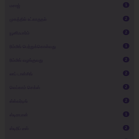
1
மசாஜ்
2
முகத்தில் உட்காருதல்
2
யூனிஃபார்ம்
1
ரிம்மிங் பெற்றுக்கொள்வது
2
ரிம்மிங் வழங்குவது
2
லாப் டான்சிங்
2
வெப்காம் செக்ஸ்
2
ஸ்க்வர்டிங்
1
ஸ்டிராபான்
2
ஸ்டிரிப் டீஸ்