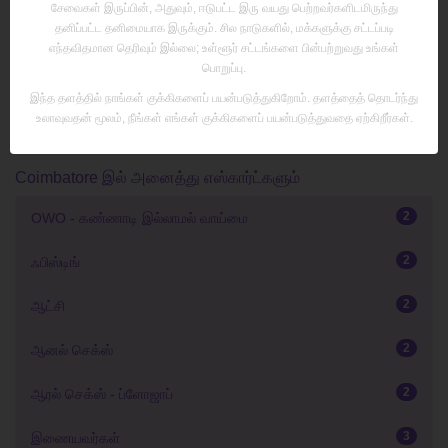
சேவைகள் இருப்பின், அதுவும், ஈடுபட்ட இரு வயது பெற்றவர்களிடமிருந்து
தனிப்பட்ட தனிமையாக இருக்கும். சில நாடுகளில், மக்களுக்கு சட்டப்படி
எந்தவிதமான தெரிவும் இல்லை; உள்ளூர் சட்டங்களை பின்பற்றுவது உங்கள்
பொறுப்பு.
இந்த தளத்தில் நாங்கள் குக்கிகளைப் பயன்படுத்துகிறோம். தளத்தைத் தொடர்ந்து
உலாவுவதன் மூலம், நீங்கள் எங்கள் குக்கிகளைப் பயன்படுத்துவதை ஏற்கிறீர்கள்.
Coimbatore இல் அனைத்து எஸ்கார்ட்களும்
2
OWO - கண்ணாடி இல்லாமல் வாய்மை
2
ஃபிஸ்டிங்
2
ஆட்சி
2
ஆனல் செக்ஸ்
2
ஆரல் செக்ஸ் - ப்ளோஜாப்
3
இணையவர்கள்