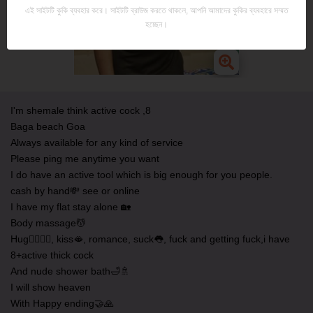
এই সাইটটি কুকি ব্যবহার করে। সাইটটি ব্রাউজ করতে থাকলে, আপনি আমাদের কুকির ব্যবহারে সম্মত
হচ্ছেন।
I'm shemale think active cock ,8
Baga beach Goa
Always available for any kind of service
Please ping me anytime you want
I do have an active tool which is big enough for you people.
cash by hand💸 see or online
I have my flat stay alone 🏡
Body massage💆
Hug👩‍❤️‍💋‍👨, kiss🫦, romance, suck👅, fuck and getting fuck,i have
8+active thick cock
And nude shower bath🛁🚿
I will show heaven
With Happy ending🤝🙏