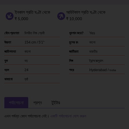
ইনকাল প্রতি ঘণ্টা থেকে
আউটকাল প্রতি ঘণ্টা থেকে
₹ 5,000
₹ 10,000
যৌন প্রবণতা
বিপরীত লিঙ্গ প্রেমী
ধূমপান করে?
Yes
উচ্চতা
154 cm / 5′1″
চুলের রং
কালো
জাতিগততা
কালো
জাতীয়তা
ভারতীয়
বুক
বড়
লিঙ্গ
ট্রান্সসেক্সুয়াল
বয়স
24
শহর
Hyderabad /
India
কামানো
হ্যাঁ
পর্যালোচনা
প্রশ্ন
টুইটার
এখন পর্যন্ত কোন পর্যালোচনা নেই।
একটি পর্যালোচনা যোগ করুন