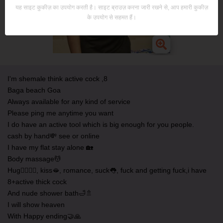
यह साइट कुकीज़ का उपयोग करती है। साइट ब्राउज़ करना जारी रखने से, आप हमारी कुकीज़
के उपयोग से सहमत हैं।
I'm shemale think active cock ,8
Baga beach Goa
Always available for any kind of service
Please ping me anytime you want
I do have an active tool which is big enough for you people.
cash by hand💸 see or online
I have my flat stay alone 🏡
Body massage💆
Hug👩‍❤️‍💋‍👨, kiss🫦, romance, suck👅, fuck and getting fuck,i have
8+active thick cock
And nude shower bath🛁🚿
I will show heaven
With Happy ending🤝🙏