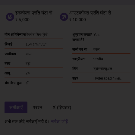
इनकॉल्स प्रति घंटा से
आउटकॉल्स प्रति घंटा से
₹ 5,000
₹ 10,000
यौन अभिविन्यास
विपरीत लिंग प्रेमी
धूम्रपान करता/
Yes
करती है?
ऊँचाई
154 cm / 5′1″
बालों का रंग
काला
जातीयता
काला
राष्ट्रीयता
भारतीय
बस्ट
बड़ा
लिंग
ट्रांससेक्सुअल
आयु
24
शहर
Hyderabad /
India
शेव किया हुआ
हाँ
समीक्षाएँ
प्रश्न
X (ट्विटर)
अभी तक कोई समीक्षाएँ नहीं हैं।
समीक्षा जोड़ें