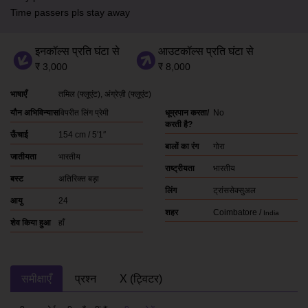
Time passers pls stay away
इनकॉल्स प्रति घंटा से
आउटकॉल्स प्रति घंटा से
₹ 3,000
₹ 8,000
भाषाएँ
तमिल
(फ्लूएंट)
अंग्रेज़ी
(फ्लूएंट)
यौन अभिविन्यास
विपरीत लिंग प्रेमी
धूम्रपान करता/
No
करती है?
ऊँचाई
154 cm / 5′1″
बालों का रंग
गोरा
जातीयता
भारतीय
राष्ट्रीयता
भारतीय
बस्ट
अतिरिक्त बड़ा
लिंग
ट्रांससेक्सुअल
आयु
24
शहर
Coimbatore /
India
शेव किया हुआ
हाँ
समीक्षाएँ
प्रश्न
X (ट्विटर)