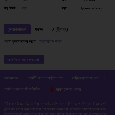
वंश
पांढरा
लिंग
ट्रांससेक्सुअल
शेव्ह केलेले
नाही
शहर
Hyderabad /
India
पुनरावलोकने
प्रश्न
X (ट्विटर)
अद्याप पुनरावलोकने नाहीत.
पुनरावलोकन जोडा
या प्रोफाइलची तक्रार करा
आमच्याबद्दल
एस्कॉर्ट सेवांचा जाहिरात करा
जाहिरातदारांसाठी मदत
एस्कॉर्ट पाहण्यासाठी मार्गदर्शक
मानव तस्करी थांबवा
ही वेबसाइट केवळ प्रौढ व्यक्तींना त्यांच्या वेळ आणि सोबत जाहिरात करण्याची परवानगी देते. आम्ही
बुकिंग सेवा प्रदान करत नाही किंवा भेटी आयोजित करत नाही. दाखवलेली कोणतीही किंमत केवळ
वेळेसाठी लागू होते आणि दुसरे काहीही नाही. ऑफर केलेल्या किंवा इतर काही सेवा ही पूर्णपणे परस्पर