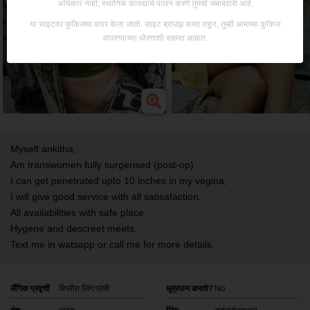
अधिकार नाही; स्थानिक कायद्यांचे पालन करणे तुमची जबाबदारी आहे.
या साइटवर कुकिजचा वापर केला जातो. साइट ब्राउझ करत राहून, तुम्ही आमच्या कुकिज
वापरण्याच्या धोरणाशी सहमत आहात.
Myself ankitha,
Am transwomen fully surgerised (post-op)
I can get penetrated upto 10 inches in my vegina,
I will give good service with all satisafaction,
All availabilities with safe place,
Hygene and descreet meets,
Text me in watsapp or call me for more details.
लैंगिक प्रवृत्ती
विपरीत लिंग प्रेमी
धूम्रपान करतो?
No