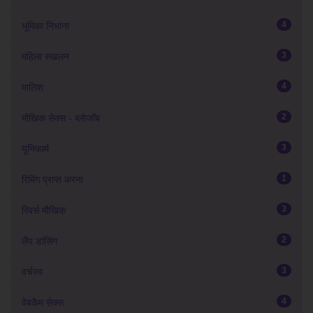
4
भूमिका निभाना
3
महिला स्खलन
4
मालिश
2
मौखिक सेक्स - ब्लोजॉब
3
यूनिफार्म
1
रिमिंग प्राप्त करना
3
रिवर्स मौखिक
2
लैप डांसिंग
3
वर्चस्व
4
वेबकैम सेक्स