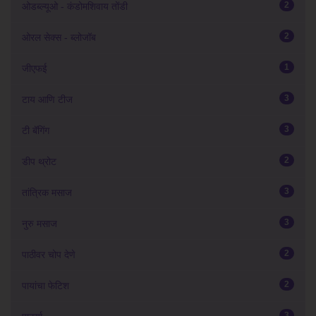
2
ओडब्ल्यूओ - कंडोमशिवाय तोंडी
2
ओरल सेक्स - ब्लोजॉब
1
जीएफई
3
टाय आणि टीज
3
टी बॅगिंग
2
डीप थ्रोट
3
तांत्रिक मसाज
3
नुरु मसाज
2
पाठीवर चोप देणे
2
पायांचा फेटिश
3