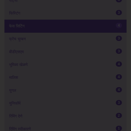
पार्ट्या
3
फिस्टिंग
4
फेस सिटिंग
3
फ्रेंच चुम्बन
3
बीडीएसएम
4
भूमिका खेळणे
4
मालिश
4
युगल
3
युनिफॉर्म
2
रिमिंग देणे
1
रिमिंग स्वीकारणे