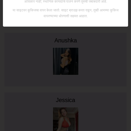
अधिकार नाही; स्थानिक कायद्यांचे पालन करणे तुमची जबाबदारी आहे.
या साइटवर कुकिजचा वापर केला जातो. साइट ब्राउझ करत राहून, तुम्ही आमच्या कुकिज
वापरण्याच्या धोरणाशी सहमत आहात.
Anushka
Jessica