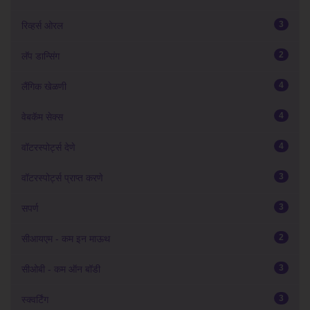
3
रिव्हर्स ओरल
2
लॅप डान्सिंग
4
लैंगिक खेळणी
4
वेबकॅम सेक्स
4
वॉटरस्पोर्ट्स देणे
3
वॉटरस्पोर्ट्स प्राप्त करणे
3
सपर्ण
2
सीआयएम - कम इन माऊथ
3
सीओबी - कम ऑन बॉडी
3
स्क्वर्टिंग