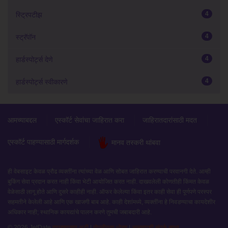
4
स्ट्रिपटीझ
4
स्ट्रॅपॉन
4
हार्डस्पोर्ट्स देणे
4
हार्डस्पोर्ट्स स्वीकारणे
आमच्याबद्दल
एस्कॉर्ट सेवांचा जाहिरात करा
जाहिरातदारांसाठी मदत
एस्कॉर्ट पाहण्यासाठी मार्गदर्शक
मानव तस्करी थांबवा
ही वेबसाइट केवळ प्रौढ व्यक्तींना त्यांच्या वेळ आणि सोबत जाहिरात करण्याची परवानगी देते. आम्ही
बुकिंग सेवा प्रदान करत नाही किंवा भेटी आयोजित करत नाही. दाखवलेली कोणतीही किंमत केवळ
वेळेसाठी लागू होते आणि दुसरे काहीही नाही. ऑफर केलेल्या किंवा इतर काही सेवा ही पूर्णपणे परस्पर
सहमतीने केलेली आहे आणि एक खाजगी बाब आहे. काही देशांमध्ये, व्यक्तींना हे निवडण्याचा कायदेशीर
अधिकार नाही; स्थानिक कायद्यांचे पालन करणे तुमची जबाबदारी आहे.
© 2026 JetDate
वापरण्याच्या अटी
|
गोपनीयता धोरण
|
आमच्याशी संपर्क साधा