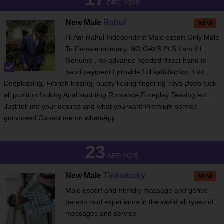
DEC 2025
New Male
Rahul
NEW
Hi Am Rahul Independent Male escort Only Male
To Female intimacy, NO GAYS PLS I am 21 ,
Genuine , no advance needed direct hand to
hand payment I provide full satisfaction, I do
Deepkissing, French kissing, pussy licking fingering Toys Deep fuck
all position fucking Anal squirting Romance Foreplay Teasing etc..
Just tell me your desires and what you want Premium service
guranteed Conect me on whatsApp
23
SEP 2025
New Male
Tinkulucky
NEW
Male escort and friendly massage and gentle
person cool experience in the world all types of
messages and service