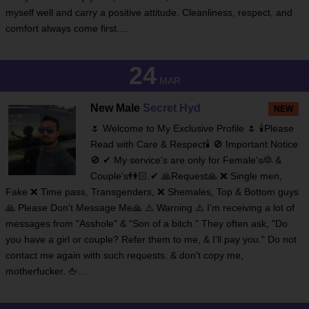
myself well and carry a positive attitude. Cleanliness, respect, and
comfort always come first.…
24
MAR
New Male
Secret Hyd
NEW
🌷 Welcome to My Exclusive Profile 🌷 🕯Please
Read with Care & Respect🕯 🚫 Important Notice
🚫 ✔ My service's are only for Female's👰 &
Couple's👫🏻.✔ 🙏Request🙏 ❌ Single men,
Fake ❌ Time pass, Transgenders, ❌ Shemales, Top & Bottom guys
🙏 Please Don't Message Me🙏 ⚠️ Warning ⚠️ I'm receiving a lot of
messages from "Asshole" & "Son of a bitch." They often ask, "Do
you have a girl or couple? Refer them to me, & I'll pay you." Do not
contact me again with such requests. & don't copy me,
motherfucker. 🖕…