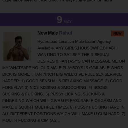
Experience Meet once and you’ll always come back for more"
9
MAY
New Male
Rahul
NEW
Hyderabad Location Male Escort Agency
Available. ANY GIRLS,HOUSEWIFE,BHABHI
WANTING TO SATISFY THEIR SEXUAL
DESIRES & FANTASY'S CAN MESSAGE ME ON
MY WHATSAPP NO. OUR MALE PLAYBOYS IS AVAILABLE WHOS
DICK IS MORE THAN 7INCH BIG WILL GIVE FULL SEX SERVICE
HARDER: 1) GOOD SENSUAL & RELAXING MASSAGE. 2) GOOD
FOREPLAY. 3) NICE KISSING & SMOOCHING. 4) BOOBS
SUCKING & FUCKING. 5) PUSSY LICKING, SUCKING &
FINGERING WHICH WILL GIVE U PLEASURABLE ORGASM AND
MAKE U SQUIRT MULTIPLE TIMES. 6) PUSSY FUCKING HARD IN
ALL DIFFERENT POSITIONS WHICH WILL MAKE U CUM HARD. 7)
MOUTH FUCKING & CIM (AS…