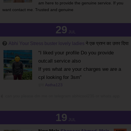
am here to provide the genuine service. If you
want contact me. Trusted and genuine
29
JUL
Abhi Your Stress buster lovely ladies
ने एक प्रश्न का उत्तर दिया
I liked your profile Do you provide
outcall service also
If yes what are your charges we are a
cpl looking for 3sm
द्वारा
Astha123
can you please dm me on telegram abhicool235 or whats app
19
JUL