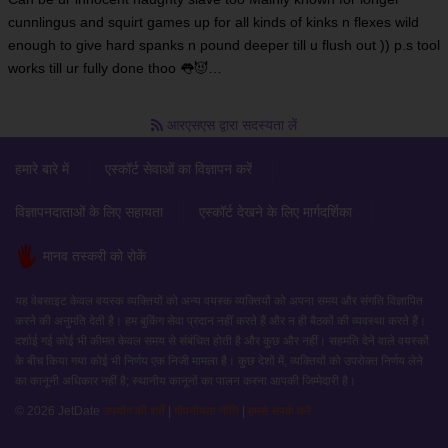
cunnlingus and squirt games up for all kinds of kinks n flexes wild
enough to give hard spanks n pound deeper till u flush out )) p.s tool
works till ur fully done thoo 👅😈…
आरएसएस द्वारा सदस्यता लें
हमारे बारे में
एस्कॉर्ट सेवाओं का विज्ञापन करें
विज्ञापनदाताओं के लिए सहायता
एस्कॉर्ट देखने के लिए मार्गदर्शिका
मानव तस्करी को रोकें
यह वेबसाइट केवल वयस्क व्यक्तियों को अन्य वयस्क व्यक्तियों को अपना समय और संगति विज्ञापित
करने की अनुमति देती है। हम बुकिंग सेवा प्रदान नहीं करते हैं और न ही बैठकों की व्यवस्था करते हैं।
दर्शाई गई कोई भी कीमत केवल समय से संबंधित होती है और कुछ और नहीं। सहमति देने वाले वयस्कों
के बीच किया गया कोई भी निर्णय एक निजी मामला है। कुछ देशों में, व्यक्तियों को उपरोक्त निर्णय लेने
का कानूनी अधिकार नहीं है; स्थानीय कानूनों का पालन करना आपकी जिम्मेदारी है।
© 2026 JetDate
उपयोग की शर्तें
|
गोपनीयता नीति
|
हमसे संपर्क करें