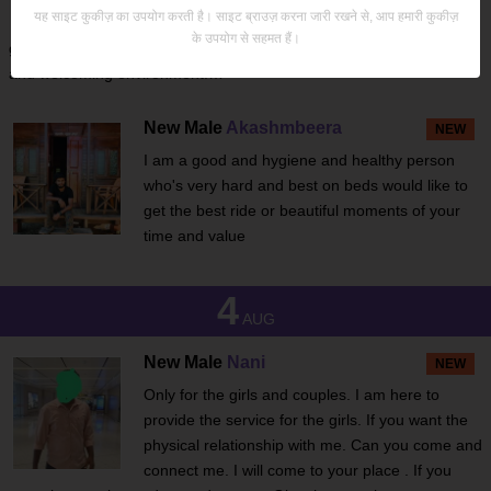
यह साइट कुकीज़ का उपयोग करती है। साइट ब्राउज़ करना जारी रखने से, आप हमारी कुकीज़
relaxing conversation, a peaceful massage, or
के उपयोग से सहमत हैं।
great company for a quiet evening, I aim to provide a comfortable
and welcoming environment.…
New Male
Akashmbeera
NEW
I am a good and hygiene and healthy person
who's very hard and best on beds would like to
get the best ride or beautiful moments of your
time and value
4
AUG
New Male
Nani
NEW
Only for the girls and couples. I am here to
provide the service for the girls. If you want the
physical relationship with me. Can you come and
connect me. I will come to your place . If you