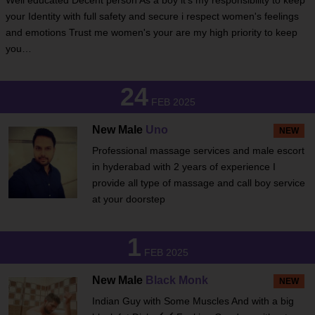
Well educated Decent person As a boy it's my responsibility to keep
your Identity with full safety and secure i respect women's feelings
and emotions Trust me women's your are my high priority to keep
you…
24
FEB 2025
New Male
Uno
NEW
Professional massage services and male escort
in hyderabad with 2 years of experience I
provide all type of massage and call boy service
at your doorstep
1
FEB 2025
New Male
Black Monk
NEW
Indian Guy with Some Muscles And with a big