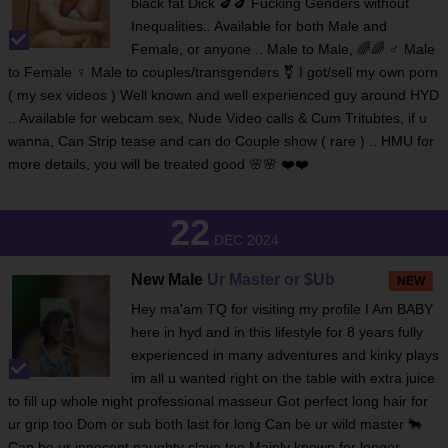
black fat Dick 🍆🍆 Fucking Genders without
Inequalities.. Available for both Male and
Female, or anyone .. Male to Male, 🌈🌈 ♂️ Male
to Female ♀️ Male to couples/transgenders ⚧️ I got/sell my own porn
( my sex videos ) Well known and well experienced guy around HYD
.. Available for webcam sex, Nude Video calls & Cum Tritubtes, if u
wanna, Can Strip tease and can do Couple show ( rare ) .. HMU for
more details, you will be treated good 🌸🌸 ❤️❤️
22
DEC 2024
New Male
Ur Master or $Ub
NEW
Hey ma'am TQ for visiting my profile I Am BABY
here in hyd and in this lifestyle for 8 years fully
experienced in many adventures and kinky plays
im all u wanted right on the table with extra juice
to fill up whole night professional masseur Got perfect long hair for
ur grip too Dom or sub both last for long Can be ur wild master 🐂
Can be ur innocent naughty slave too Mainly known for longer