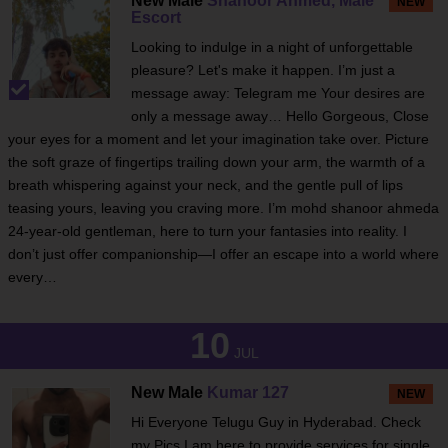
New Male
Shanoor Ahmed, Male
NEW
Escort
Looking to indulge in a night of unforgettable
pleasure? Let's make it happen. I’m just a
message away: Telegram me Your desires are
only a message away… Hello Gorgeous, Close
your eyes for a moment and let your imagination take over. Picture
the soft graze of fingertips trailing down your arm, the warmth of a
breath whispering against your neck, and the gentle pull of lips
teasing yours, leaving you craving more. I’m mohd shanoor ahmeda
24-year-old gentleman, here to turn your fantasies into reality. I
don’t just offer companionship—I offer an escape into a world where
every…
10
JUL
New Male
Kumar 127
NEW
Hi Everyone Telugu Guy in Hyderabad. Check
my Pics I am here to provide services for single