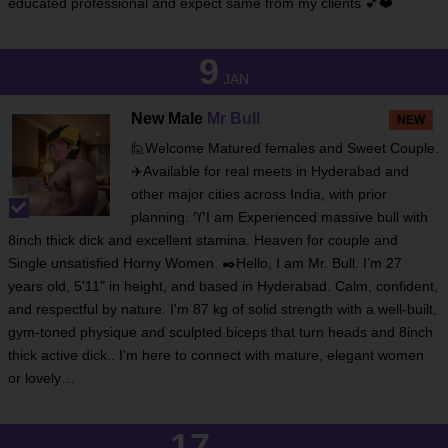
educated professional and expect same from my clients 💕❤️
9
JAN
New Male
Mr Bull
NEW
🙋Welcome Matured females and Sweet Couple.
✈️Available for real meets in Hyderabad and
other major cities across India, with prior
planning. ♈I am Experienced massive bull with
8inch thick dick and excellent stamina. Heaven for couple and
Single unsatisfied Horny Women. ✒️Hello, I am Mr. Bull. I’m 27
years old, 5'11" in height, and based in Hyderabad. Calm, confident,
and respectful by nature. I'm 87 kg of solid strength with a well-built,
gym-toned physique and sculpted biceps that turn heads and 8inch
thick active dick.. I'm here to connect with mature, elegant women
or lovely…
17