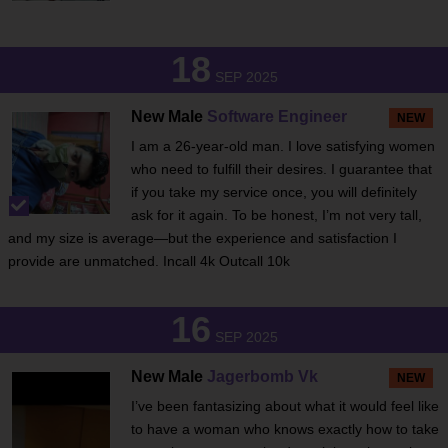
18
SEP 2025
New Male
Software Engineer
NEW
I am a 26-year-old man. I love satisfying women
who need to fulfill their desires. I guarantee that
if you take my service once, you will definitely
ask for it again. To be honest, I’m not very tall,
and my size is average—but the experience and satisfaction I
provide are unmatched. Incall 4k Outcall 10k
16
SEP 2025
New Male
Jagerbomb Vk
NEW
I’ve been fantasizing about what it would feel like
to have a woman who knows exactly how to take