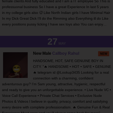
female clients And fully educated and I am a IT employee So This is
professuonal business So I have a great Experience In last 5 years
in my college girls also 🥵 Like North Indian girls I have Minimal Hair
In my Dick Great Dick I’ll do the Rimming also Everything ill do Like
every positions pussy licking I have sex toys also You can enjoy…
27
MAY
New Male
Callboy Rahul
NEW
HANDSOME, HOT, SAFE GENUINE BOY IN
CITY. "🔥 HANDSOME • HOT • SAFE • GENUINE
🔥 telegram id @Lookup3435 Looking for a real
connection with a charming, confident
adventurous guy? I’m Sam young, attractive, hygienic, respectful
and ready to give you an unforgettable experience. • Live Nude VC •
Voice Call Experience • Private Chat Services • Exclusive Nude
Photos & Videos I believe in quality, privacy, comfort and satisfying
every desire with complete professionalism. 🔥 Genuine Fun & Real