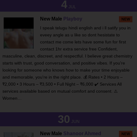
4
JUL
New Male
Playboy
NEW
I speak telugu hindi english and i ll satify you in
eveey angle as u like so dont hesistate to
contact me come lets have some fun for first
contact 1hr extra service free Confident,
masculine, clean, discreet, and respectful. I believe great chemistry
starts with trust, good conversation, and positive vibes. If you're
looking for someone who knows how to make your time enjoyable
and memorable, you're in the right place. 💰 Rates • 2 Hours –
₹2,000 • 3 Hours – ₹3,500 • Full Night – ₹6,000 ✔️ Services All
services available based on mutual comfort and consent. ⚠️
Women…
30
JUN
New Male
Shanoor Ahmed
NEW