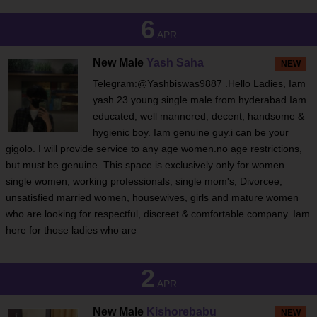
6
APR
New Male
Yash Saha
NEW
Telegram:@Yashbiswas9887 .Hello Ladies, Iam
yash 23 young single male from hyderabad.Iam
educated, well mannered, decent, handsome &
hygienic boy. Iam genuine guy.i can be your
gigolo. I will provide service to any age women.no age restrictions,
but must be genuine. This space is exclusively only for women —
single women, working professionals, single mom's, Divorcee,
unsatisfied married women, housewives, girls and mature women
who are looking for respectful, discreet & comfortable company. Iam
here for those ladies who are
2
APR
New Male
Kishorebabu
NEW