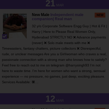
21
MAR
New Male
Independent male
NEW
companion| Real man
32 y/o Corporate Software Engg Guy | Hot & Fit |
Harry | Here to Please Real Women Only,
Hyderabad STRICTLY NO ❌ Advance payments
(never) ❌ Solo male meets with me ❌
Timewasters, fantasy chatters, picture collectors ❌ Disrespectful,
rude, or unclear messages Are you a Girl/woman who craves a real,
passionate connection with a strong man who knows how to satisfy?
Feel free to reach out to me on telegram @harrysingh93 I’m not
here to waste time. I’m here for women who want a strong, sensual
experience — no pressure, no games, just deep, exciting pleasure.
Services Available: 💟…
12
MAR