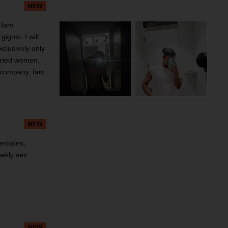
NEW
.Iam
golo. I will
clusively only
rried women,
e company. Iam
NEW
females,
eekly sex
NEW