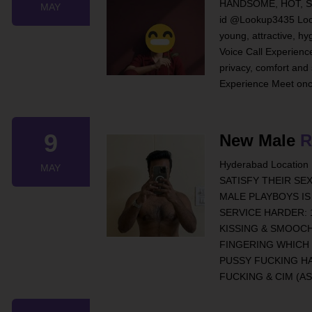
HANDSOME, HOT, SA
MAY
id @Lookup3435 Looki
young, attractive, hy
Voice Call Experience
privacy, comfort and
Experience Meet onc
9
New Male
R
Hyderabad Location
MAY
SATISFY THEIR SE
MALE PLAYBOYS IS 
SERVICE HARDER: 
KISSING & SMOOCH
FINGERING WHICH 
PUSSY FUCKING HA
FUCKING & CIM (A