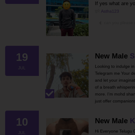
If yes what are y
द्वारे
Astha123
can you please 
19
New Male
S
Looking to indulge in
JUL
Telegram me Your de
and let your imaginat
of a breath whisperin
more. I’m mohd shano
just offer companion
10
New Male
K
Hi Everyone Telugu G
JUL