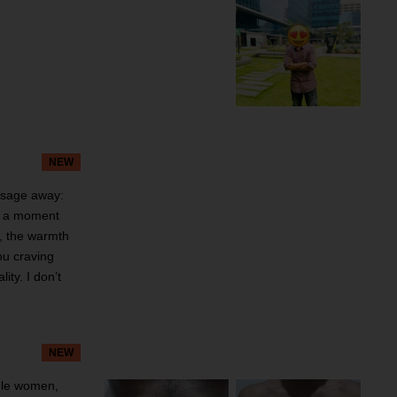
NEW
essage away:
r a moment
m, the warmth
ou craving
ty. I don’t
NEW
gle women,