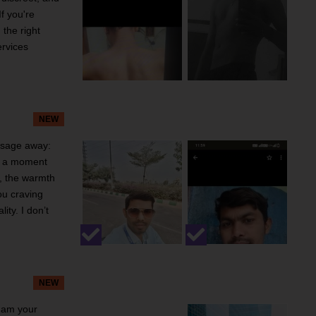
If you're
the right
ervices
NEW
essage away:
r a moment
m, the warmth
ou craving
ty. I don’t
NEW
 am your