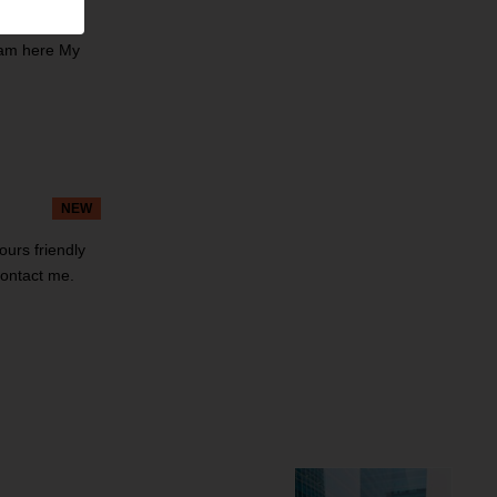
ide personal
 am here My
NEW
ours friendly
contact me.