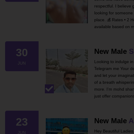
respectful. I believe 
looking for someone 
place. 💰 Rates • 2 H
available based on 
30
New Male
S
Looking to indulge in
JUN
Telegram me Your de
and let your imaginat
of a breath whisperin
more. I’m mohd shano
just offer companion
23
New Male
A
Hey Beautiful Ladies
JUN