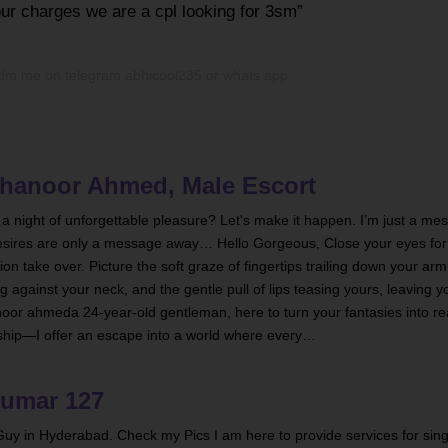
our charges we are a cpl looking for 3sm
dm me on telegram abhicool235 or whats app
hanoor Ahmed, Male Escort
 a night of unforgettable pleasure? Let's make it happen. I’m just a m
sires are only a message away… Hello Gorgeous, Close your eyes fo
ion take over. Picture the soft graze of fingertips trailing down your ar
g against your neck, and the gentle pull of lips teasing yours, leaving y
or ahmeda 24-year-old gentleman, here to turn your fantasies into reali
ship—I offer an escape into a world where every…
umar 127
uy in Hyderabad. Check my Pics I am here to provide services for sin