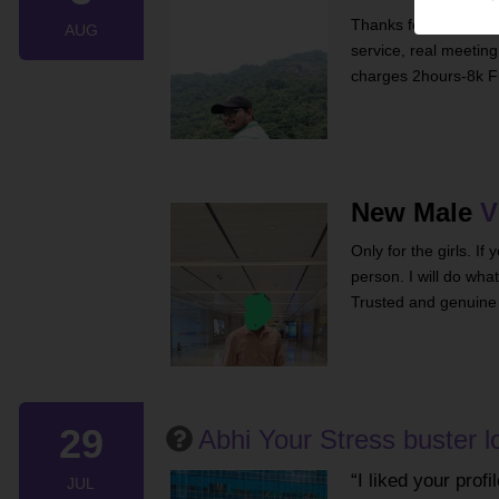
Thanks for giving me y
AUG
service, real meetin
charges 2hours-8k Fu
New Male
V
Only for the girls. I
person. I will do wha
Trusted and genuine
29
Abhi Your Stress buster l
I liked your prof
JUL