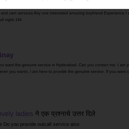
our time to read all this about me........... Hi This is Haricharan I prov
g and cam services Any one interested amazing boyfriend Experience I
ll night-16k
inay
f you want the genuine service in Hyderabad. Can you contact me. I am y
tever you wants. I am here to provide the genuine service. If you want 
ovely ladies
ने एक प्रश्नाचे उत्तर दिले
ile Do you provide outcall service also