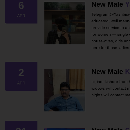
6
New Male
Y
Telegram:@Yashbiswa
APR
educated, well manne
provide service to a
for women — single w
housewives, girls an
here for those ladie
2
New Male
K
hi, iam kishore from 
APR
widows will contact m
nights will contact 