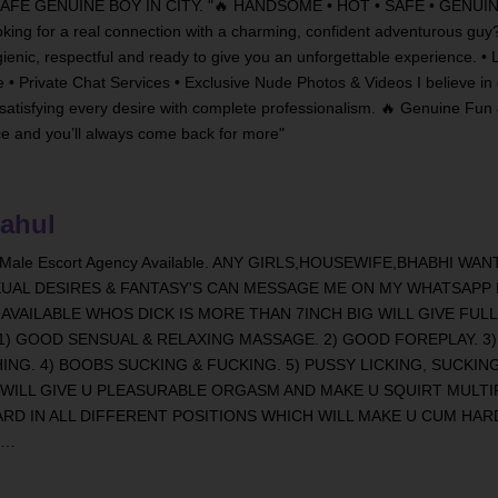
FE GENUINE BOY IN CITY. "🔥 HANDSOME • HOT • SAFE • GENUINE
ng for a real connection with a charming, confident adventurous guy
gienic, respectful and ready to give you an unforgettable experience. •
 • Private Chat Services • Exclusive Nude Photos & Videos I believe in q
 satisfying every desire with complete professionalism. 🔥 Genuine Fun
e and you’ll always come back for more"
ahul
 Male Escort Agency Available. ANY GIRLS,HOUSEWIFE,BHABHI WA
XUAL DESIRES & FANTASY'S CAN MESSAGE ME ON MY WHATSAPP
AVAILABLE WHOS DICK IS MORE THAN 7INCH BIG WILL GIVE FULL
1) GOOD SENSUAL & RELAXING MASSAGE. 2) GOOD FOREPLAY. 3)
ING. 4) BOOBS SUCKING & FUCKING. 5) PUSSY LICKING, SUCKING
WILL GIVE U PLEASURABLE ORGASM AND MAKE U SQUIRT MULTIP
RD IN ALL DIFFERENT POSITIONS WHICH WILL MAKE U CUM HAR
S…