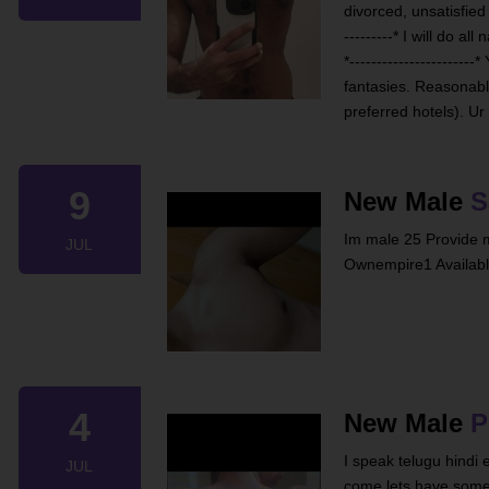
divorced, unsatisfie
---------* I will do a
*--------------------
fantasies. Reasonabl
preferred hotels). Ur
9
New Male
S
Im male 25 Provide 
JUL
Ownempire1 Availab
4
New Male
P
I speak telugu hindi e
JUL
come lets have some f