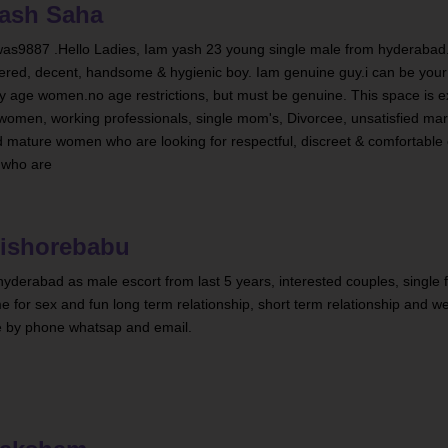
ash Saha
s9887 .Hello Ladies, Iam yash 23 young single male from hyderabad
red, decent, handsome & hygienic boy. Iam genuine guy.i can be your gi
ny age women.no age restrictions, but must be genuine. This space is ex
omen, working professionals, single mom's, Divorcee, unsatisfied ma
d mature women who are looking for respectful, discreet & comfortabl
s who are
ishorebabu
hyderabad as male escort from last 5 years, interested couples, single 
e for sex and fun long term relationship, short term relationship and w
me by phone whatsap and email.