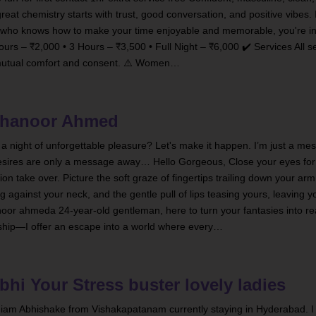
great chemistry starts with trust, good conversation, and positive vibes. 
who knows how to make your time enjoyable and memorable, you're in 
ours – ₹2,000 • 3 Hours – ₹3,500 • Full Night – ₹6,000 ✔️ Services All s
mutual comfort and consent. ⚠️ Women…
hanoor Ahmed
 a night of unforgettable pleasure? Let's make it happen. I’m just a m
sires are only a message away… Hello Gorgeous, Close your eyes fo
ion take over. Picture the soft graze of fingertips trailing down your ar
g against your neck, and the gentle pull of lips teasing yours, leaving y
or ahmeda 24-year-old gentleman, here to turn your fantasies into reali
ship—I offer an escape into a world where every…
bhi Your Stress buster lovely ladies
 iam Abhishake from Vishakapatanam currently staying in Hyderabad. I