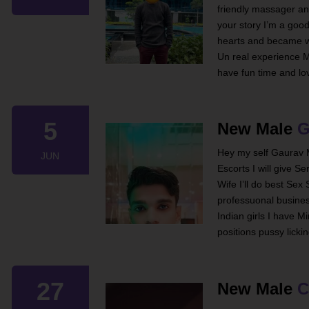
friendly massager and
your story I’m a good
hearts and became we
Un real experience My
have fun time and lo
5
New Male
G
Hey my self Gaurav M
JUN
Escorts I will give 
Wife I’ll do best Sex
professuonal business
Indian girls I have M
positions pussy lick
27
New Male
C