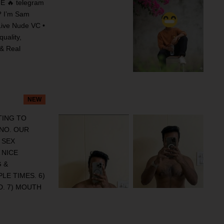
 🔥 telegram
? I’m Sam
 Live Nude VC •
uality,
 & Real
NEW
NTING TO
 NO. OUR
 SEX
 NICE
 &
LE TIMES. 6)
D. 7) MOUTH