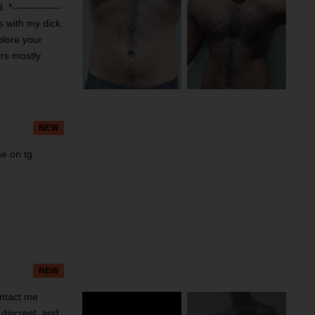
--------------
es with my dick.
plore your
rs mostly
NEW
e on tg
NEW
ontact me
 discreet, and