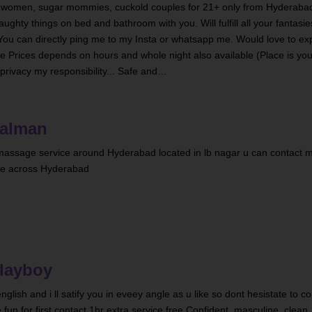
d women, sugar mommies, cuckold couples for 21+ only from Hyderabad. *
ll naughty things on bed and bathroom with you. Will fulfill all your fantasi
---* You can directly ping me to my Insta or whatsapp me. Would love to ex
e Prices depends on hours and whole night also available (Place is you
 privacy my responsibility... Safe and…
alman
massage service around Hyderabad located in lb nagar u can contact m
le across Hyderabad
layboy
nglish and i ll satify you in eveey angle as u like so dont hesistate to c
un for first contact 1hr extra service free Confident, masculine, clean,