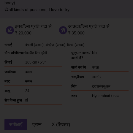
body)...
💞all kinds of positions, I love to try
इनकॉल्स प्रति घंटा से
आउटकॉल्स प्रति घंटा से
₹ 20,000
₹ 35,000
भाषाएँ
बंगाली
(अच्छा)
अंग्रेज़ी
(अच्छा)
हिन्दी
(अच्छा)
यौन अभिविन्यास
विपरीत लिंग प्रेमी
धूम्रपान करता/
No
करती है?
ऊँचाई
165 cm / 5′5″
बालों का रंग
काला
जातीयता
काला
राष्ट्रीयता
भारतीय
बस्ट
मध्यम
लिंग
ट्रांससेक्सुअल
आयु
24
शहर
Hyderabad /
India
शेव किया हुआ
हाँ
समीक्षाएँ
प्रश्न
X (ट्विटर)