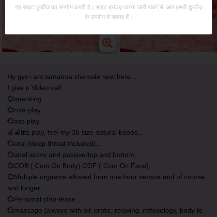
यह साइट कुकीज़ का उपयोग करती है। साइट ब्राउज़ करना जारी रखने से, आप हमारी कुकीज़
के उपयोग से सहमत हैं।
Hy gys i am tamanna shemale new here ..
I give u Video call
💞spanking...
💞role-play...
💞ass play...
🍎🍎tits play, feel my 36 size natural boobs...
💞oral (deep-throat included)...
💞anal active and passive/top and bottom...
💞COB ( Cum On Body) COF ( Cum On Face)...
💞Multiple orgasms allowed from one hour service and of course
and longer....
💞Personal strip-tease...
💞massage (always with oil; erotic, relaxing, reflexology, body to