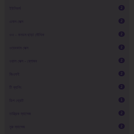
2
ইউনিফর্ম
2
এনাল সেক্স
2
ওও - কনডম ছাড়া মৌখিক
2
ওয়েবকাম সেক্স
2
ওরাল সেক্স - ব্লোজব
2
জিএফই
2
টি ব্যাগিং
1
ডিপ থ্রোট
2
তান্ত্রিক ম্যাসেজ
2
নুরু ম্যাসেজ