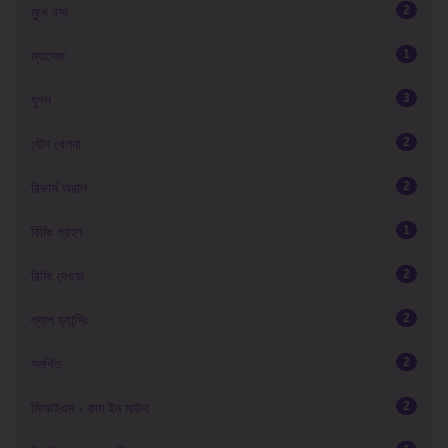
2
মুখে বসা
1
ম্যাসেজ
3
যুগল
2
যৌন খেলনা
2
রিভার্স অরাল
1
রিমিং গ্রহণ
2
রিমিং দেওয়া
2
ল্যাপ ড্যান্সিং
2
সমর্পিত
2
সিআইএম - কাম ইন মাউথ