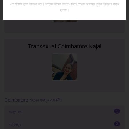
এই সাইটটি কুকি ব্যবহার করে। সাইটটি ব্রাউজ করতে থাকলে, আপনি আমাদের কুকির ব্যবহারে সম্মত
হচ্ছেন।
Transexual Coimbatore Kajal
Coimbatore শহরের সমস্ত এসকর্টস
1
আঙ্গুল করা
2
আধিপত্য