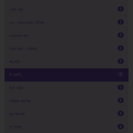
2
এনাল সেক্স
2
ওও - কনডম ছাড়া মৌখিক
2
ওয়েবকাম সেক্স
2
ওরাল সেক্স - ব্লোজব
2
জিএফই
2
টি ব্যাগিং
1
ডিপ থ্রোট
2
তান্ত্রিক ম্যাসেজ
2
নুরু ম্যাসেজ
2
পা যৌনতা