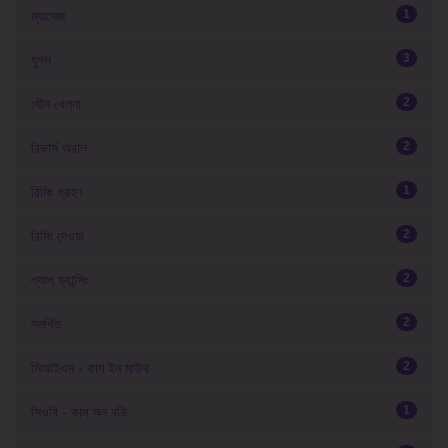
1
ম্যাসেজ
3
যুগল
2
যৌন খেলনা
2
রিভার্স অরাল
1
রিমিং গ্রহণ
2
রিমিং দেওয়া
2
ল্যাপ ড্যান্সিং
2
সমর্পিত
2
সিআইএম - কাম ইন মাউথ
1
সিওবি - কাম অন বডি