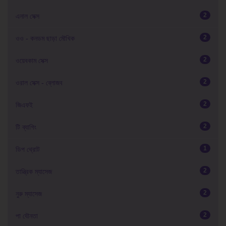
2
এনাল সেক্স
2
ওও - কনডম ছাড়া মৌখিক
2
ওয়েবকাম সেক্স
2
ওরাল সেক্স - ব্লোজব
2
জিএফই
2
টি ব্যাগিং
1
ডিপ থ্রোট
2
তান্ত্রিক ম্যাসেজ
2
নুরু ম্যাসেজ
2
পা যৌনতা