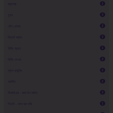
1
ম্যাসেজ
3
যুগল
2
যৌন খেলনা
2
রিভার্স অরাল
1
রিমিং গ্রহণ
2
রিমিং দেওয়া
2
ল্যাপ ড্যান্সিং
2
সমর্পিত
2
সিআইএম - কাম ইন মাউথ
1
সিওবি - কাম অন বডি