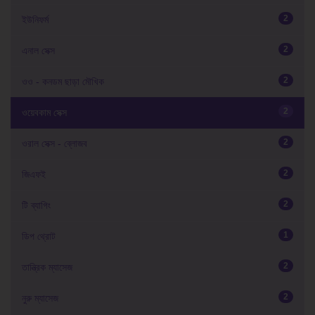
2
ইউনিফর্ম
2
এনাল সেক্স
2
ওও - কনডম ছাড়া মৌখিক
2
ওয়েবকাম সেক্স
2
ওরাল সেক্স - ব্লোজব
2
জিএফই
2
টি ব্যাগিং
1
ডিপ থ্রোট
2
তান্ত্রিক ম্যাসেজ
2
নুরু ম্যাসেজ