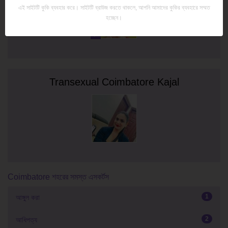
এই সাইটটি কুকি ব্যবহার করে। সাইটটি ব্রাউজ করতে থাকলে, আপনি আমাদের কুকির ব্যবহারে সম্মত
হচ্ছেন।
Transexual Coimbatore Kajal
Coimbatore শহরের সমস্ত এসকর্টস
1
আঙ্গুল করা
2
আধিপত্য