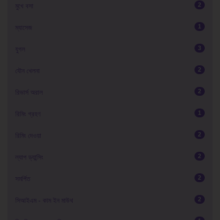
2
মুখে বসা
1
ম্যাসেজ
3
যুগল
2
যৌন খেলনা
2
রিভার্স অরাল
1
রিমিং গ্রহণ
2
রিমিং দেওয়া
2
ল্যাপ ড্যান্সিং
2
সমর্পিত
2
সিআইএম - কাম ইন মাউথ