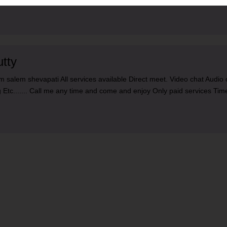
tty
rom salem shevapati All services available Direct meet. Video chat Audi
Etc....... Call me any time and come and enjoy Only paid services Ti