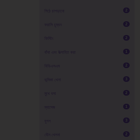
2
পিঠে চাপড়ানো
2
ফরাসি চুম্বন
2
ফিস্টিং
1
বাঁধা এবং উত্সাহিত করা
2
বিডিএসএম
3
ভূমিকা খেলা
2
মুখে বসা
1
ম্যাসেজ
3
যুগল
2
যৌন খেলনা