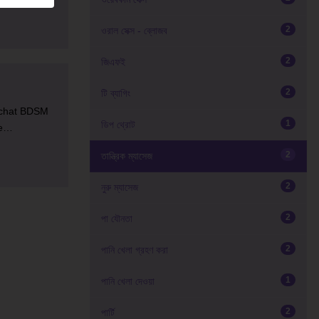
2
ওরাল সেক্স - ব্লোজব
2
জিএফই
2
টি ব্যাগিং
o chat BDSM
1
ডিপ থ্রোট
me…
2
তান্ত্রিক ম্যাসেজ
2
নুরু ম্যাসেজ
2
পা যৌনতা
2
পানি খেলা গ্রহণ করা
1
পানি খেলা দেওয়া
2
পার্টি