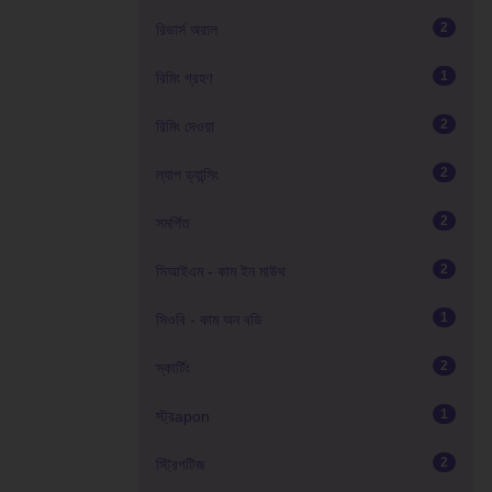
2
রিভার্স অরাল
1
রিমিং গ্রহণ
2
রিমিং দেওয়া
2
ল্যাপ ড্যান্সিং
2
সমর্পিত
2
সিআইএম - কাম ইন মাউথ
1
সিওবি - কাম অন বডি
2
স্কার্টিং
1
স্ট্রapon
2
স্ট্রিপটিজ