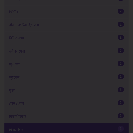
2
ফিস্টিং
1
বাঁধা এবং উত্সাহিত করা
2
বিডিএসএম
3
ভূমিকা খেলা
2
মুখে বসা
1
ম্যাসেজ
3
যুগল
2
যৌন খেলনা
2
রিভার্স অরাল
1
রিমিং গ্রহণ