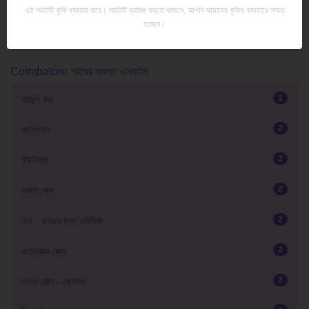
এই সাইটটি কুকি ব্যবহার করে। সাইটটি ব্রাউজ করতে থাকলে, আপনি আমাদের কুকির ব্যবহারে সম্মত
হচ্ছেন।
Coimbatore শহরের সমস্ত এসকর্টস
1
আঙ্গুল করা
2
আধিপত্য
2
ইউনিফর্ম
2
এনাল সেক্স
2
ওও - কনডম ছাড়া মৌখিক
2
ওয়েবকাম সেক্স
2
ওরাল সেক্স - ব্লোজব