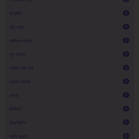
टाय आणि टीज
2
टी बॅगिंग
1
डीप थ्रोट
2
तांत्रिक मसाज
2
नुरु मसाज
2
पाठीवर चोप देणे
2
पायांचा फेटिश
2
पार्ट्या
2
फिस्टिंग
2
फेस सिटिंग
2
फ्रेंच चुम्बन