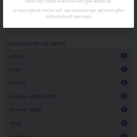
अधिकार नाही; स्थानिक कायद्यांचे पालन करणे तुमची जबाबदारी आहे.
या साइटवर कुकिजचा वापर केला जातो. साइट ब्राउझ करत राहून, तुम्ही आमच्या कुकिज
वापरण्याच्या धोरणाशी सहमत आहात.
Coimbatore मधील सर्व एस्कॉर्ट्स
2
आधिपत्य
1
उंगळणे
2
एनल सेक्स
2
ओडब्ल्यूओ - कंडोमशिवाय तोंडी
2
ओरल सेक्स - ब्लोजॉब
2
जीएफई
1