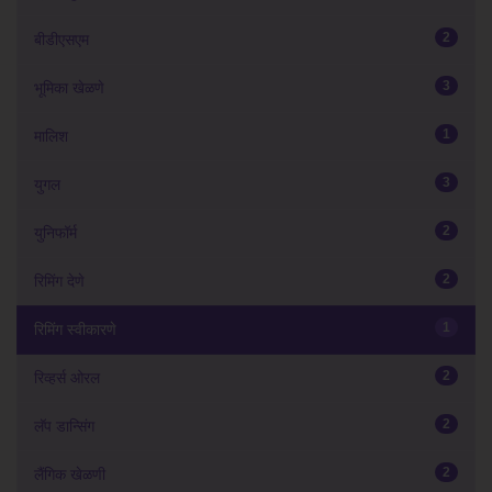
2
बीडीएसएम
3
भूमिका खेळणे
1
मालिश
3
युगल
2
युनिफॉर्म
2
रिमिंग देणे
1
रिमिंग स्वीकारणे
2
रिव्हर्स ओरल
2
लॅप डान्सिंग
2
लैंगिक खेळणी