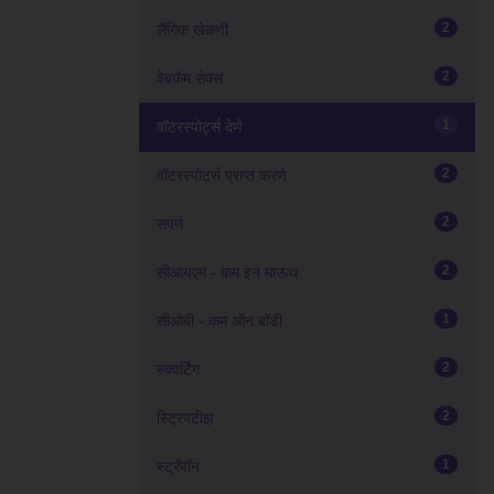
2
लैंगिक खेळणी
2
वेबकॅम सेक्स
1
वॉटरस्पोर्ट्स देणे
2
वॉटरस्पोर्ट्स प्राप्त करणे
2
सपर्ण
2
सीआयएम - कम इन माऊथ
1
सीओबी - कम ऑन बॉडी
2
स्क्वर्टिंग
2
स्ट्रिपटीझ
1
स्ट्रॅपॉन