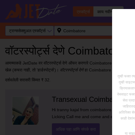
एस्कॉर्ट्स
काय नवीन आहे
ट्रान्ससेक्शुअल एस्कॉर्ट्स
वॉटरस्पोर्ट्स देणे Coimbatore, In
आमच्याकडे JetDate वर वॉटरस्पोर्ट्स देणे ऑफर करणारे Coimbatore मध्ये एक ट्रान्ससेक
खेळ (कचरा नाही, तो 'हार्डस्पोर्ट्स')।
वॉटरस्पोर्ट्स देणे
हा Coimbatore मधील ट्रान्ससेक्शु
तुम्ही फक्त त
दर्शवलेली सरासरी किंमत ₹ 32.
तुम्ही साइटम
क्रियाकलापा
वेबसाइट फक्त ए
Transexual Coimbatore Ka
सेवा प्रद
जाहिरातदा
Hi tranny kajal from coimbatore All servic
अतिरिक्त सेव
Licking Call me and come and enjoy Only p
काही देशांम
अधिक पहा आणि संपर्क करा
या साइट