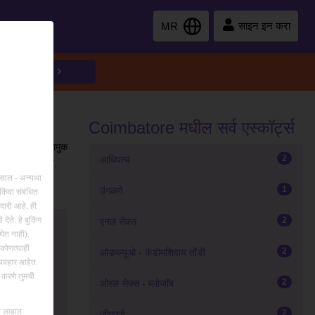
साइन इन करा
MR
ोध पर्याय
शोधा
Coimbatore मधील सर्व एस्कॉर्ट्स
वेदनशील किंवा कामुक
2
आधिपत्य
 प्रदान करत आहे.
 असाल - अन्यथा
1
उंगळणे
किंवा संबंधित
दारी आहे. ही
देते. हे बुकिंग
2
एनल सेक्स
घेत नाही).
 कोणत्याही
2
ओडब्ल्यूओ - कंडोमशिवाय तोंडी
 Sucking
व्यवहार आहेत.
न करणे तुमची
2
ओरल सेक्स - ब्लोजॉब
मत आहात.
2
जीएफई