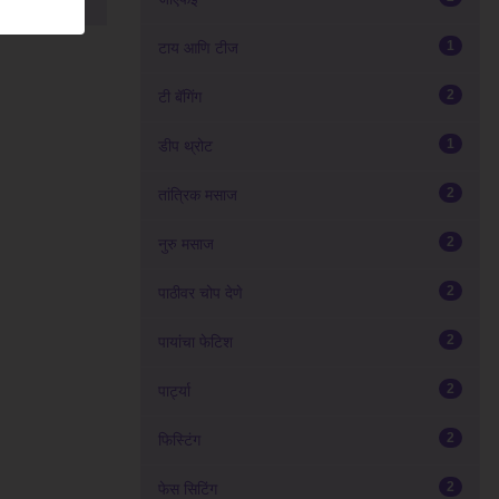
1
टाय आणि टीज
2
टी बॅगिंग
1
डीप थ्रोट
2
तांत्रिक मसाज
2
नुरु मसाज
2
पाठीवर चोप देणे
2
पायांचा फेटिश
2
पार्ट्या
2
फिस्टिंग
2
फेस सिटिंग