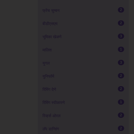
2
फ्रेंच चुम्बन
2
बीडीएसएम
3
भूमिका खेळणे
1
मालिश
3
युगल
2
युनिफॉर्म
2
रिमिंग देणे
1
रिमिंग स्वीकारणे
2
रिव्हर्स ओरल
2
लॅप डान्सिंग