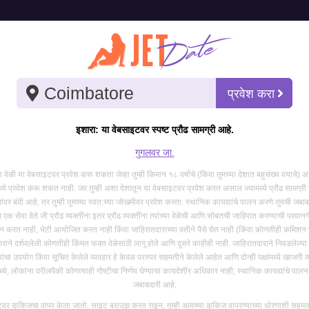
वॉटरस्पोर्ट्स देणे
प्रगत श
INR
प्रवेश करा
dia मध्ये ट्रान्ससेक्शुअल एस्कॉर्ट्स
इशारा: या वेबसाइटवर स्पष्ट प्रौढ सामग्री आहे.
्शुअल एस्कॉर्ट आहे: शरीरातील द्रवपदार्थ, सामान्यतः मूत्र किंवा लाळ समाविष्ट असलेले सं
गुगलवर जा.
अल एस्कॉर्ट्समध्ये 34th क्रमांकाचा सर्वात लोकप्रिय सेवा आहे। देणे म्हणजे भागीदार द्रव
्या वेळी या वेबसाइटवर प्रवेश करू शकता जेव्हा तुम्ही किमान १८ वर्षांचे (किंवा तुमच्या देशात बहुसंख्य वयाचे)
ध्ये प्रवेश करू शकत नाही. जर तुम्ही अशा देशातून या वेबसाइटवर प्रवेश करत असाल ज्यामध्ये प्रौढ सामग्री 
ंवर बंदी आहे, तर तुम्ही तुमच्या स्वत:च्या जोखमीवर प्रवेश करता. स्थानिक कायद्यांचे पालन करणे तुमची जबाब
क सेवा देते जी प्रौढ व्यक्तींना इतर प्रौढ व्यक्तींना त्यांच्या वेळेची आणि सोबतची जाहिरात करण्याची परवानगी 
jal
ान करत नाही, भेटी आयोजित करत नाही किंवा जाहिरातदाराच्या वतीने पैसे घेत नाही (किंवा कोणतीही कमिशन 
राने दर्शवलेली कोणतीही किंमत फक्त वेळेसाठी लागू होते आणि दुसरे काहीही नाही. जाहिरातदाराने निवडलेल्या
es available Video chat Audio chat. Directmeet BDSM Massages Fucking
ांचा उपयोग किंवा सूचित केलेले व्यवहार हे केवळ परस्पर सहमतीने केलेले आहेत आणि दोन्ही पक्षांमध्ये खाजगी 
aid services Time passers pls stay away
ध्ये, लोकांना वरीलपैकी कोणत्याही गोष्टीचा निर्णय घेण्याचा कायदेशीर अधिकार नाही; स्थानिक कायद्यांचे पाल
जबाबदारी आहे.
वर कुकिजचा वापर केला जातो. साइट ब्राउझ करत राहून, तुम्ही आमच्या कुकिज वापरण्याच्या धोरणाशी सह