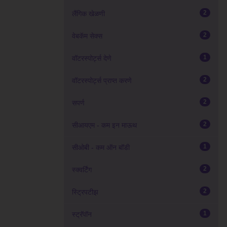
2
लैंगिक खेळणी
2
वेबकॅम सेक्स
1
वॉटरस्पोर्ट्स देणे
2
वॉटरस्पोर्ट्स प्राप्त करणे
2
सपर्ण
2
सीआयएम - कम इन माऊथ
1
सीओबी - कम ऑन बॉडी
2
स्क्वर्टिंग
2
स्ट्रिपटीझ
1
स्ट्रॅपॉन