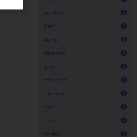
1
टाय आणि टीज
2
टी बॅगिंग
1
डीप थ्रोट
2
तांत्रिक मसाज
2
नुरु मसाज
2
पाठीवर चोप देणे
2
पायांचा फेटिश
2
पार्ट्या
2
फिस्टिंग
2
फेस सिटिंग