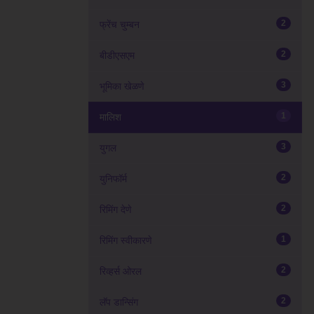
2
फ्रेंच चुम्बन
2
बीडीएसएम
3
भूमिका खेळणे
1
मालिश
3
युगल
2
युनिफॉर्म
2
रिमिंग देणे
1
रिमिंग स्वीकारणे
2
रिव्हर्स ओरल
2
लॅप डान्सिंग