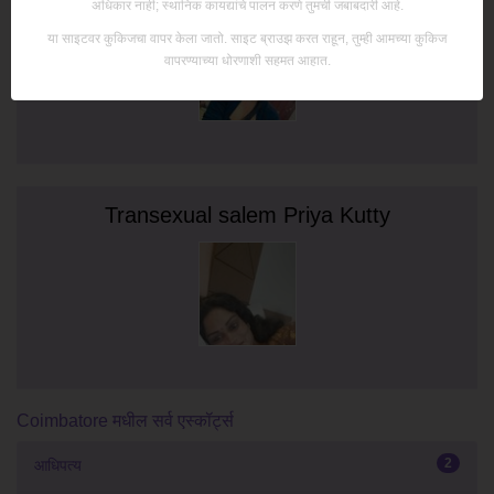
अधिकार नाही; स्थानिक कायद्यांचे पालन करणे तुमची जबाबदारी आहे.
या साइटवर कुकिजचा वापर केला जातो. साइट ब्राउझ करत राहून, तुम्ही आमच्या कुकिज
वापरण्याच्या धोरणाशी सहमत आहात.
Transexual salem Priya Kutty
Coimbatore मधील सर्व एस्कॉर्ट्स
2
आधिपत्य