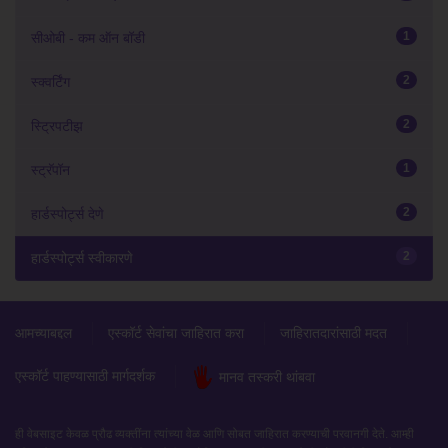
1
सीओबी - कम ऑन बॉडी
2
स्क्वर्टिंग
2
स्ट्रिपटीझ
1
स्ट्रॅपॉन
2
हार्डस्पोर्ट्स देणे
2
हार्डस्पोर्ट्स स्वीकारणे
आमच्याबद्दल
एस्कॉर्ट सेवांचा जाहिरात करा
जाहिरातदारांसाठी मदत
एस्कॉर्ट पाहण्यासाठी मार्गदर्शक
मानव तस्करी थांबवा
ही वेबसाइट केवळ प्रौढ व्यक्तींना त्यांच्या वेळ आणि सोबत जाहिरात करण्याची परवानगी देते. आम्ही