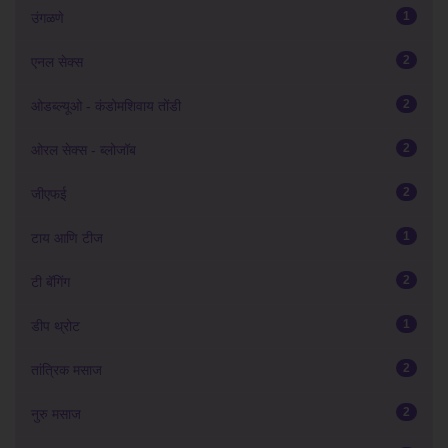
1
उंगळणे
2
एनल सेक्स
2
ओडब्ल्यूओ - कंडोमशिवाय तोंडी
2
ओरल सेक्स - ब्लोजॉब
2
जीएफई
1
टाय आणि टीज
2
टी बॅगिंग
1
डीप थ्रोट
2
तांत्रिक मसाज
2
नुरु मसाज