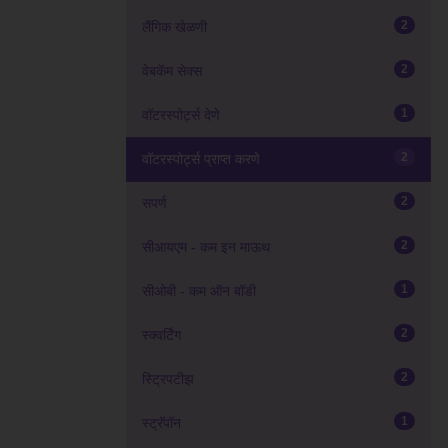
2
लैंगिक खेळणी
2
वेबकॅम सेक्स
1
वॉटरस्पोर्ट्स देणे
2
वॉटरस्पोर्ट्स प्राप्त करणे
2
सपर्ण
2
सीआयएम - कम इन माऊथ
1
सीओबी - कम ऑन बॉडी
2
स्क्वर्टिंग
2
स्ट्रिपटीझ
1
स्ट्रॅपॉन