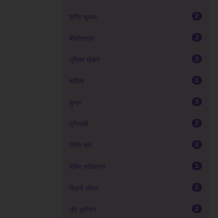
2
फ्रेंच चुम्बन
2
बीडीएसएम
3
भूमिका खेळणे
1
मालिश
3
युगल
2
युनिफॉर्म
2
रिमिंग देणे
1
रिमिंग स्वीकारणे
2
रिव्हर्स ओरल
2
लॅप डान्सिंग