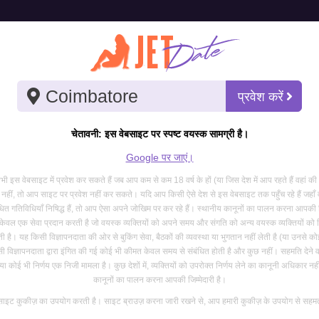
पानी के खेल देना
विस्तृत खोज
प्रवेश करें
a में ट्रांसजेंडर एस्कॉर्ट्स
चेतावनी: इस वेबसाइट पर स्पष्ट वयस्क सामग्री है।
ना की पेशकश करता है: शारीरिक तरल पदार्थों, सामान्यतः मूत्र या लार, से जुड़ी संवेदनात्म
Google पर जाएं।
कॉर्ट्स के बीच 34th सबसे लोकप्रिय सेवा है. देने का मतलब है कि साथी तरल पदार्थ प्रदान 
 इस वेबसाइट में प्रवेश कर सकते हैं जब आप कम से कम 18 वर्ष के हों (या जिस देश में आप रहते हैं वहां की
नहीं, तो आप साइट पर प्रवेश नहीं कर सकते। यदि आप किसी ऐसे देश से इस वेबसाइट तक पहुँच रहे हैं जहाँ 
धित गतिविधियाँ निषिद्ध हैं, तो आप ऐसा अपने जोखिम पर कर रहे हैं। स्थानीय कानूनों का पालन करना आपकी जि
ेवल एक सेवा प्रदान करती है जो वयस्क व्यक्तियों को अपने समय और संगति को अन्य वयस्क व्यक्तियों को व
jal
ी है। यह किसी विज्ञापनदाता की ओर से बुकिंग सेवा, बैठकों की व्यवस्था या भुगतान नहीं लेती है (या उनसे 
सी विज्ञापनदाता द्वारा इंगित की गई कोई भी कीमत केवल समय से संबंधित होती है और कुछ नहीं। सहमति देने वा
es available Video chat Audio chat. Directmeet BDSM Massages Fucking
ा कोई भी निर्णय एक निजी मामला है। कुछ देशों में, व्यक्तियों को उपरोक्त निर्णय लेने का कानूनी अधिकार नहीं
aid services Time passers pls stay away
कानूनों का पालन करना आपकी जिम्मेदारी है।
ाइट कुकीज़ का उपयोग करती है। साइट ब्राउज़ करना जारी रखने से, आप हमारी कुकीज़ के उपयोग से सहमत