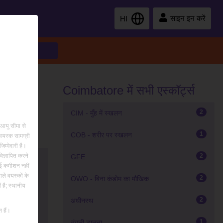
साइन इन करें
HI
 विकल्प
खोजें
Coimbatore में सभी एस्कॉर्ट्स
क या यौन खेल
2
CIM - मुँह में स्खलन
कर रहा है।
 आयु सीमा से
1
COB - शरीर पर स्खलन
वयस्क सामग्री
म्मेदारी है।
िज्ञापित करने
2
GFE
कोई कमीशन नहीं
ले वयस्कों के
2
OWO - बिना कंडोम का मौखिक
 Sucking
 है; स्थानीय
2
अधीनस्थ
 हैं।
1
उंगली डालना