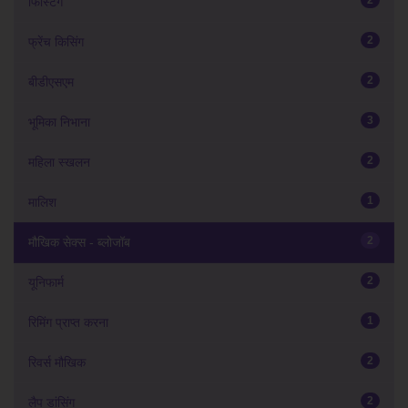
2
फिस्टिंग
2
फ्रेंच किसिंग
2
बीडीएसएम
3
भूमिका निभाना
2
महिला स्खलन
1
मालिश
2
मौखिक सेक्स - ब्लोजॉब
2
यूनिफार्म
1
रिमिंग प्राप्त करना
2
रिवर्स मौखिक
2
लैप डांसिंग